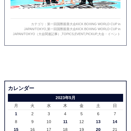
カテゴリ：
第一回国際親善大会KICK BOXING WORLD CUP in
JAPAN/TOKYO
,
第一回国際親善大会KICK BOXING WORLD CUP in
JAPAN/TOKYO（大会関連記事）
,
TOPICS
,
EVENT
,
PICKUP
,
大会・イベント
カレンダー
2023年5月
月
火
水
木
金
土
日
1
2
3
4
5
6
7
8
9
10
11
12
13
14
15
16
17
18
19
20
21