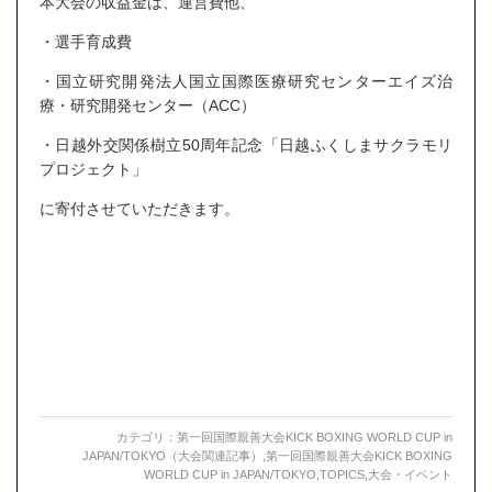
本大会の収益金は、運営費他、
・選手育成費
・国立研究開発法人国立国際医療研究センターエイズ治
療・研究開発センター（ACC）
・日越外交関係樹立50周年記念「日越ふくしまサクラモリ
プロジェクト」
に寄付させていただきます。
カテゴリ：
第一回国際親善大会KICK BOXING WORLD CUP in
JAPAN/TOKYO（大会関連記事）
,
第一回国際親善大会KICK BOXING
WORLD CUP in JAPAN/TOKYO
,
TOPICS
,
大会・イベント