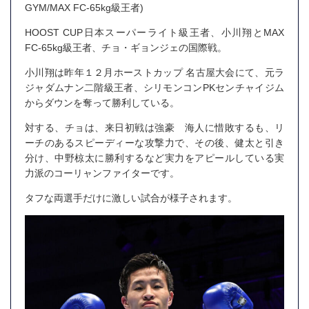
GYM/MAX FC-65kg級王者)
HOOST CUP日本スーパーライト級王者、小川翔とMAX
FC-65kg級王者、チョ・ギョンジェの国際戦。
小川翔は昨年１２月ホーストカップ 名古屋大会にて、元ラ
ジャダムナン二階級王者、シリモンコンPKセンチャイジム
からダウンを奪って勝利している。
対する、チョは、来日初戦は強豪 海人に惜敗するも、リ
ーチのあるスピーディーな攻撃力で、その後、健太と引き
分け、中野椋太に勝利するなど実力をアピールしている実
力派のコーリャンファイターです。
タフな両選手だけに激しい試合が様子されます。