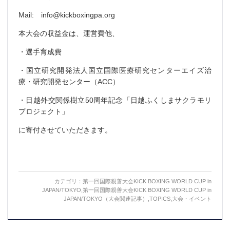
Mail: info@kickboxingpa.org
本大会の収益金は、運営費他、
・選手育成費
・国立研究開発法人国立国際医療研究センターエイズ治
療・研究開発センター（ACC）
・日越外交関係樹立50周年記念「日越ふくしまサクラモリ
プロジェクト」
に寄付させていただきます。
カテゴリ：
第一回国際親善大会KICK BOXING WORLD CUP in
JAPAN/TOKYO
,
第一回国際親善大会KICK BOXING WORLD CUP in
JAPAN/TOKYO（大会関連記事）
,
TOPICS
,
大会・イベント