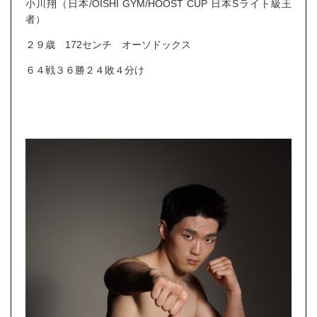
小川翔（日本/OISHI GYM/HOOST CUP 日本Sライト級王
者）
２９歳 172センチ オーソドックス
６４戦３６勝２４敗４分け