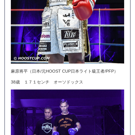
麻原将平（日本/元HOOST CUP日本ライト級王者/PFP）
38歳 １７１センチ オーソドックス