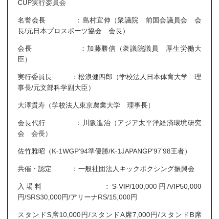
CUP実行委員会
名誉会長 ：島村宜伸（衆議院 前国会議員会 会
長/元日本プロスポーツ協会 会長）
会長 ：加藤勝信（衆議院議員 厚生労働大
臣）
実行委員長 ：松浪健四郎（学校法人日本体育大学 理
事長/元文部科学副大臣）
大澤貫寿（学校法人東京農業大学 理事長）
会長代行 ：川阪進治（アジア太平洋経済環境研究
会 会長）
佐竹雅昭（K-1WGP’94準優勝/K-1JAPANGP’97’98王者）
共催・認定 ：一般社団法人キックボクシング振興会
入場料 ：S-VIP/100,000円/VIP50,000
円/SRS30,000円/アリーナRS/15,000円
スタンドS席10,000円/スタンドA席7,000円/スタンドB席