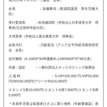
長/元日本プロスポーツ協会 会長）
会長 ：加藤勝信（衆議院議員 厚生労働大
臣）
実行委員長 ：松浪健四郎（学校法人日本体育大学 理
事長/元文部科学副大臣）
大澤貫寿（学校法人東京農業大学 理事長）
会長代行 ：川阪進治（アジア太平洋経済環境研究
会 会長）
佐竹雅昭（K-1WGP’94準優勝/K-1JAPANGP’97’98王者）
共催・認定 ：一般社団法人キックボクシング振興会
入場料 ：S-VIP/100,000円/VIP50,000
円/SRS30,000円/アリーナRS/15,000円
スタンドS席10,000円/スタンドA席7,000円/スタンドB席
5,000円
＊未就学児童は保護者ひざ上に限り無料（年齢要確認）座