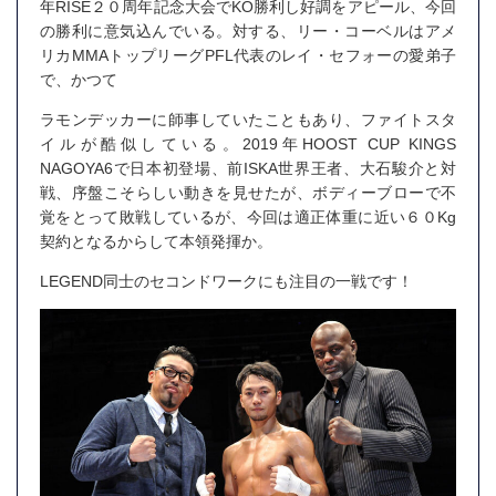
年RISE２０周年記念大会でKO勝利し好調をアピール、今回
の勝利に意気込んでいる。対する、リー・コーベルはアメ
リカMMAトップリーグPFL代表のレイ・セフォーの愛弟子
で、かつて
ラモンデッカーに師事していたこともあり、ファイトスタ
イルが酷似している。2019年HOOST CUP KINGS
NAGOYA6で日本初登場、前ISKA世界王者、大石駿介と対
戦、序盤こそらしい動きを見せたが、ボディーブローで不
覚をとって敗戦しているが、今回は適正体重に近い６０Kg
契約となるからして本領発揮か。
LEGEND同士のセコンドワークにも注目の一戦です！