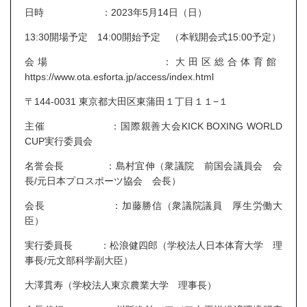
日時 ：2023年5月14日（日）
13:30開場予定 14:00開始予定 （本戦開会式15:00予定）
会場 ：大田区総合体育館
https://www.ota.esforta.jp/access/index.html
〒144-0031 東京都大田区東蒲田１丁目１１−１
主催 ：国際親善大会KICK BOXING WORLD
CUP実行委員会
名誉会長 ：島村宜伸（衆議院 前国会議員会 会
長/元日本プロスポーツ協会 会長）
会長 ：加藤勝信（衆議院議員 厚生労働大
臣）
実行委員長 ：松浪健四郎（学校法人日本体育大学 理
事長/元文部科学副大臣）
大澤貫寿（学校法人東京農業大学 理事長）