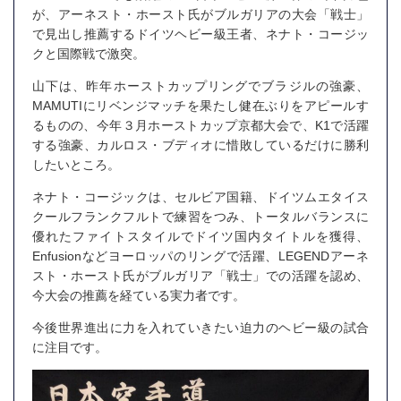
が、アーネスト・ホースト氏がブルガリアの大会「戦士」
で見出し推薦するドイツヘビー級王者、ネナト・コージッ
クと国際戦で激突。
山下は、昨年ホーストカップリングでブラジルの強豪、
MAMUTIにリベンジマッチを果たし健在ぶりをアピールす
るものの、今年３月ホーストカップ京都大会で、K1で活躍
する強豪、カルロス・ブディオに惜敗しているだけに勝利
したいところ。
ネナト・コージックは、セルビア国籍、ドイツムエタイス
クールフランクフルトで練習をつみ、トータルバランスに
優れたファイトスタイルでドイツ国内タイトルを獲得、
Enfusion
などヨーロッパのリングで活躍、
LEGEND
アーネ
スト・ホースト氏がブルガリア「戦士」での活躍を認め、
今大会の推薦を経ている実力者です。
今後世界進出に力を入れていきたい迫力のヘビー級の試合
に注目です。