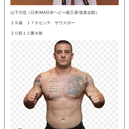
山下力也（日本/MA日本ヘビー級王者/道真会館）
２９歳 １７５センチ サウスポー
２０戦１２勝８敗