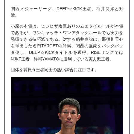
関西メジャーリーグ、DEEP☆KICK王者、稲井良弥と対
戦。
小原の本領は、ヒジヒザ攻撃ありのムエタイルールが本領
であるが、ワンキャッチ・ワンアタックルールでも実力を
発揮できる技巧派である。対する稲井良弥は、那須川天心
を輩出した名門TARGETの所属、関西の強豪をバッタバッ
タ倒し、DEEP☆KICKタイトルを獲得、RISEリングでは
NJKF王者 洋輔YAMATOに勝利している実力派王者。
団体を背負う王者同士の熱い試合に注目です。