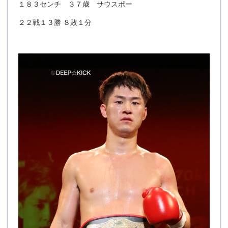
１８３センチ ３７歳 サウスポー
２２戦１３勝 ８敗１分