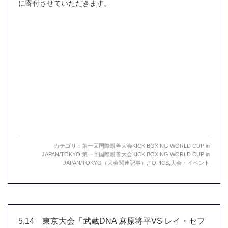
に寄付させていただきます。
カテゴリ：
第一回国際親善大会KICK BOXING WORLD CUP in
JAPAN/TOKYO
,
第一回国際親善大会KICK BOXING WORLD CUP in
JAPAN/TOKYO（大会関連記事）
,
TOPICS
,
大会・イベント
5,14 東京大会「武蔵DNA 麻原将平VS レイ・セフ