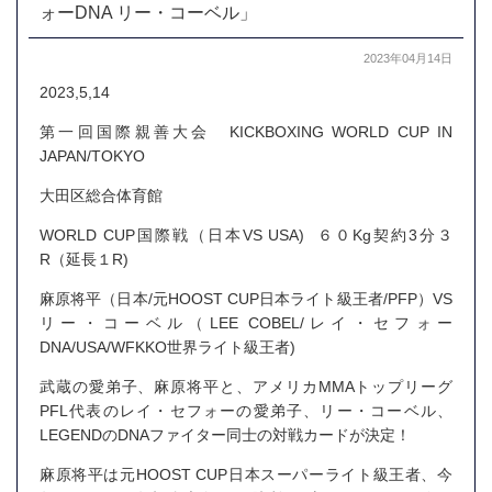
ォーDNA リー・コーベル」
2023年04月14日
2023,5,14
第一回国際親善大会 KICKBOXING WORLD CUP IN
JAPAN/TOKYO
大田区総合体育館
WORLD CUP国際戦（日本VS USA) ６０Kg契約3分３
R（延長１R)
麻原将平（日本/元HOOST CUP日本ライト級王者/PFP）VS
リー・コーベル（LEE COBEL/レイ・セフォー
DNA/USA/
WFKKO
世界ライト級王者)
武蔵の愛弟子、麻原将平と、アメリカMMAトップリーグ
PFL代表のレイ・セフォーの愛弟子、リー・コーベル、
LEGENDのDNAファイター同士の対戦カードが決定！
麻原将平は元HOOST CUP日本スーパーライト級王者、今