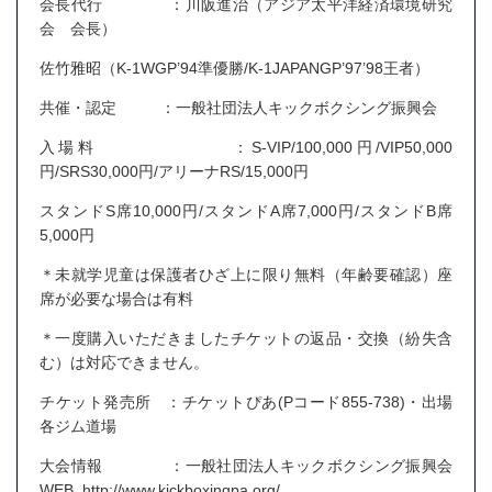
会長代行 ：川阪進治（アジア太平洋経済環境研究
会 会長）
佐竹雅昭（K-1WGP’94準優勝/K-1JAPANGP’97’98王者）
共催・認定 ：一般社団法人キックボクシング振興会
入場料 ：S-VIP/100,000円/VIP50,000
円/SRS30,000円/アリーナRS/15,000円
スタンドS席10,000円/スタンドA席7,000円/スタンドB席
5,000円
＊未就学児童は保護者ひざ上に限り無料（年齢要確認）座
席が必要な場合は有料
＊一度購入いただきましたチケットの返品・交換（紛失含
む）は対応できません。
チケット発売所 ：チケットぴあ(Pコード855-738)・出場
各ジム道場
大会情報 ：一般社団法人キックボクシング振興会
WEB http://www.kickboxingpa.org/